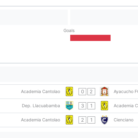
Goals
0
2
Academia Cantolao
Ayacucho F
3
1
Dep. Llacuabamba
Academia C
2
1
Academia Cantolao
Cienciano