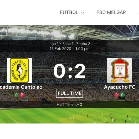
FUTBOL
FBC MELGAR
Liga 1 - Fase 1
Fecha 3
|
15 Feb 2020
-
1:00 pm
0
:
2
cademia Cantolao
Ayacucho FC
FULL TIME
G
P
P
G
Half Time: 0-0