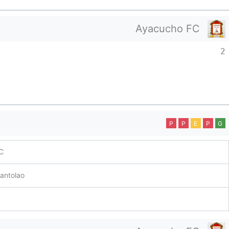
Ayacucho FC
2
P
P
E
P
G
C
antolao