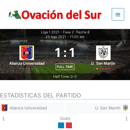
Skip
to
Main
content
Men
Liga 1 2021 - Fase 2
Fecha 8
|
23 Ago 2021
-
11:00 am
1
:
1
Alianza Universidad
U. San Martín
FULL TIME
Half Time: 0-0
ESTADISTICAS DEL PARTIDO
Alianza Universidad
U. San Martín
Goals
1
1