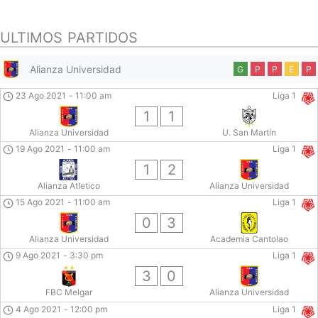
ULTIMOS PARTIDOS
Alianza Universidad
G
P
P
E
P
23 Ago 2021
-
11:00 am
Liga 1
1
1
Alianza Universidad
U. San Martín
19 Ago 2021
-
11:00 am
Liga 1
1
2
Alianza Atletico
Alianza Universidad
15 Ago 2021
-
11:00 am
Liga 1
0
3
Alianza Universidad
Academia Cantolao
9 Ago 2021
-
3:30 pm
Liga 1
3
0
FBC Melgar
Alianza Universidad
4 Ago 2021
-
12:00 pm
Liga 1