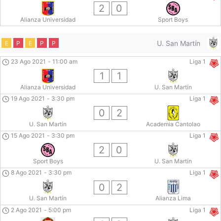
2
0
Alianza Universidad
Sport Boys
U. San Martín
E
P
E
P
P
23 Ago 2021
-
11:00 am
Liga 1
1
1
Alianza Universidad
U. San Martín
19 Ago 2021
-
3:30 pm
Liga 1
0
2
U. San Martín
Academia Cantolao
15 Ago 2021
-
3:30 pm
Liga 1
2
0
Sport Boys
U. San Martín
8 Ago 2021
-
3:30 pm
Liga 1
0
2
U. San Martín
Alianza Lima
2 Ago 2021
-
5:00 pm
Liga 1