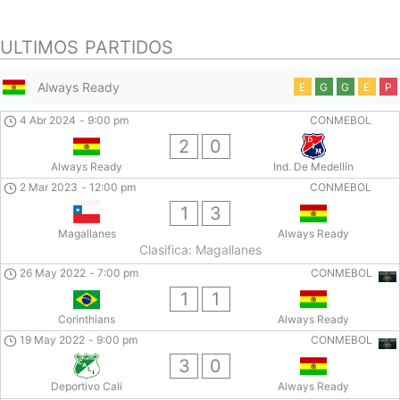
ULTIMOS PARTIDOS
Always Ready
E
G
G
E
P
4 Abr 2024
-
9:00 pm
CONMEBOL
2
0
Always Ready
Ind. De Medellín
2 Mar 2023
-
12:00 pm
CONMEBOL
1
3
Magallanes
Always Ready
Clasifica: Magallanes
26 May 2022
-
7:00 pm
CONMEBOL
1
1
Corinthians
Always Ready
19 May 2022
-
9:00 pm
CONMEBOL
3
0
Deportivo Cali
Always Ready