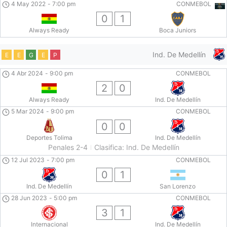
4 May 2022
-
7:00 pm
CONMEBOL
0
1
Always Ready
Boca Juniors
Ind. De Medellín
E
E
G
E
P
4 Abr 2024
-
9:00 pm
CONMEBOL
2
0
Always Ready
Ind. De Medellín
5 Mar 2024
-
9:00 pm
CONMEBOL
0
0
Deportes Tolima
Ind. De Medellín
Penales 2-4
Clasifica: Ind. De Medellín
12 Jul 2023
-
7:00 pm
CONMEBOL
0
1
Ind. De Medellín
San Lorenzo
28 Jun 2023
-
5:00 pm
CONMEBOL
3
1
Internacional
Ind. De Medellín