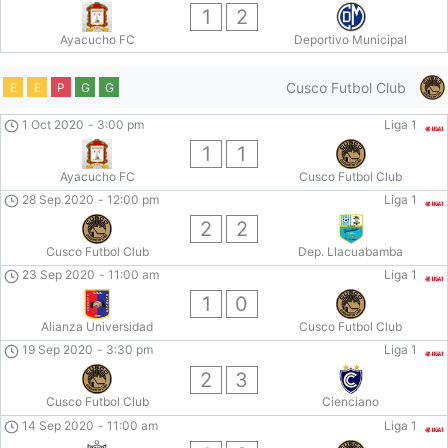
1
2
Ayacucho FC
Deportivo Municipal
Cusco Futbol Club
E
E
P
G
G
1 Oct 2020
-
3:00 pm
Liga 1
1
1
Ayacucho FC
Cusco Futbol Club
28 Sep 2020
-
12:00 pm
Liga 1
2
2
Cusco Futbol Club
Dep. Llacuabamba
23 Sep 2020
-
11:00 am
Liga 1
1
0
Alianza Universidad
Cusco Futbol Club
19 Sep 2020
-
3:30 pm
Liga 1
2
3
Cusco Futbol Club
Cienciano
14 Sep 2020
-
11:00 am
Liga 1