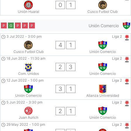
0
1
Unión Huaral
Cusco Futbol Club
Unión Comercio
P
G
P
P
P
3 Jul 2022
-
3:00 pm
Liga 2
4
1
Cusco Futbol Club
Unión Comercio
18 Jun 2022
-
11:30 am
Liga 2
2
3
Com. Unidos
Unión Comercio
12 Jun 2022
-
1:00 pm
Liga 2
3
1
Unión Comercio
Alianza Universidad
5 Jun 2022
-
3:30 pm
Liga 2
2
1
Juan Aurich
Unión Comercio
29 May 2022
-
1:00 pm
Liga 2