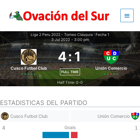
Skip
to
Main
content
Men
Liga 2 Peru 2022 - Torneo Clausura
Fecha 1
|
3 Jul 2022
-
3:00 pm
4
:
1
Cusco Futbol Club
Unión Comercio
FULL TIME
Half Time: 0-0
ESTADISTICAS DEL PARTIDO
Cusco Futbol Club
Unión Comercio
Goals
4
1