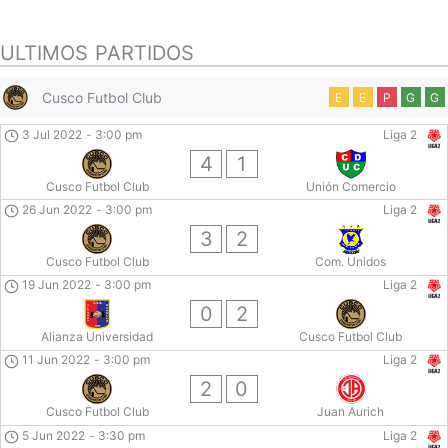
ULTIMOS PARTIDOS
Cusco Futbol Club
E
E
P
G
G
3 Jul 2022
-
3:00 pm
Liga 2
4
1
Cusco Futbol Club
Unión Comercio
26 Jun 2022
-
3:00 pm
Liga 2
3
2
Cusco Futbol Club
Com. Unidos
19 Jun 2022
-
3:00 pm
Liga 2
0
2
Alianza Universidad
Cusco Futbol Club
11 Jun 2022
-
3:00 pm
Liga 2
2
0
Cusco Futbol Club
Juan Aurich
5 Jun 2022
-
3:30 pm
Liga 2