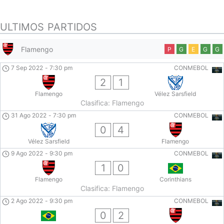
ULTIMOS PARTIDOS
Flamengo
P
G
E
G
G
7 Sep 2022
-
7:30 pm
CONMEBOL
2
1
Flamengo
Vélez Sarsfield
Clasifica: Flamengo
31 Ago 2022
-
7:30 pm
CONMEBOL
0
4
Vélez Sarsfield
Flamengo
9 Ago 2022
-
9:30 pm
CONMEBOL
1
0
Flamengo
Corinthians
Clasifica: Flamengo
2 Ago 2022
-
9:30 pm
CONMEBOL
0
2