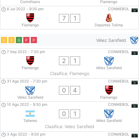
Corinthians
Flamengo
6 Jul 2022
-
9:30 pm
CONMEBOL
7
1
Flamengo
Deportes Tolima
Vélez Sarsfield
E
E
G
P
P
7 Sep 2022
-
7:30 pm
CONMEBOL
2
1
Flamengo
Vélez Sarsfield
Clasifica: Flamengo
31 Ago 2022
-
7:30 pm
CONMEBOL
0
4
Vélez Sarsfield
Flamengo
10 Ago 2022
-
9:30 pm
CONMEBOL
0
1
Talleres
Vélez Sarsfield
Clasifica: Velez Sarsfield
3 Ago 2022
-
9:30 pm
CONMEBOL