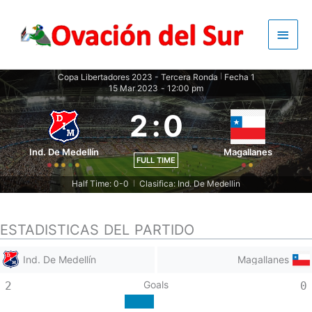
Skip
to
Main
content
Men
Copa Libertadores 2023 - Tercera Ronda
Fecha 1
|
15 Mar 2023
-
12:00 pm
2
:
0
Ind. De Medellín
Magallanes
FULL TIME
Half Time: 0-0
Clasifica: Ind. De Medellin
|
ESTADISTICAS DEL PARTIDO
Ind. De Medellín
Magallanes
Goals
2
0