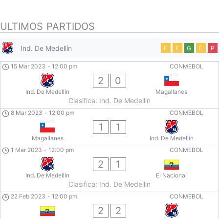
ULTIMOS PARTIDOS
Ind. De Medellín
E
E
G
E
P
15 Mar 2023
-
12:00 pm
CONMEBOL
2
0
Ind. De Medellín
Magallanes
Clasifica: Ind. De Medellin
8 Mar 2023
-
12:00 pm
CONMEBOL
1
1
Magallanes
Ind. De Medellín
1 Mar 2023
-
12:00 pm
CONMEBOL
2
1
Ind. De Medellín
El Nacional
Clasifica: Ind. De Medellin
22 Feb 2023
-
12:00 pm
CONMEBOL
2
2