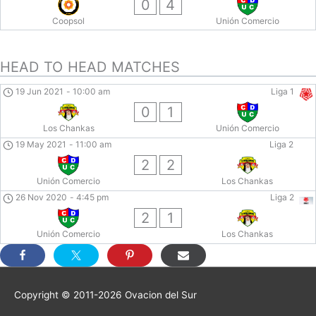
0
4
Coopsol
Unión Comercio
HEAD TO HEAD MATCHES
19 Jun 2021
-
10:00 am
Liga 1
0
1
Los Chankas
Unión Comercio
19 May 2021
-
11:00 am
Liga 2
2
2
Unión Comercio
Los Chankas
26 Nov 2020
-
4:45 pm
Liga 2
2
1
Unión Comercio
Los Chankas
Copyright © 2011-2026
Ovacion del Sur