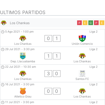
ULTIMOS PARTIDOS
Los Chankas
P
E
G
P
E
5 Ago 2021
-
1:00 pm
Liga 2
0
1
Los Chankas
Unión Comercio
29 Jul 2021
-
3:30 pm
Liga 2
1
1
Dep. Llacuabamba
Los Chankas
22 Jul 2021
-
10:30 am
Liga 2
3
0
Los Chankas
Santos FC
16 Jul 2021
-
3:30 pm
Liga 2
0
0
Atletico Grau
Los Chankas
11 Jul 2021
-
3:30 pm
Liga 2