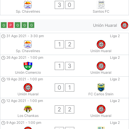
3
0
Sp. Chavelines
Santos FC
Unión Huaral
G
P
G
G
G
31 Ago 2021
-
3:30 pm
Liga 2
1
2
Sp. Chavelines
Unión Huaral
26 Ago 2021
-
1:00 pm
Liga 2
1
3
Unión Comercio
Unión Huaral
19 Ago 2021
-
1:00 pm
Liga 2
0
1
Unión Huaral
FC Carlos Stein
12 Ago 2021
-
1:00 pm
Liga 2
2
2
Los Chankas
Unión Huaral
9 Ago 2021
-
1:00 pm
Liga 2