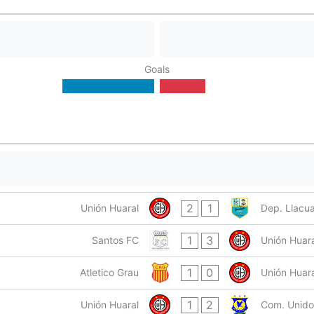
Goals
2
1
Unión Huaral
Dep. Llac
1
3
Santos FC
Unión Huara
1
0
Atletico Grau
Unión Huara
1
2
Unión Huaral
Com. Unido