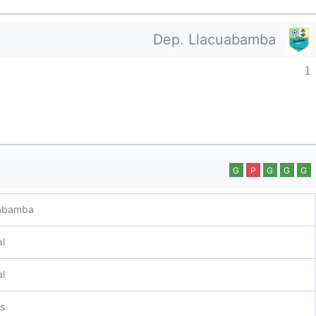
Dep. Llacuabamba
1
G
P
G
G
G
uabamba
l
l
s