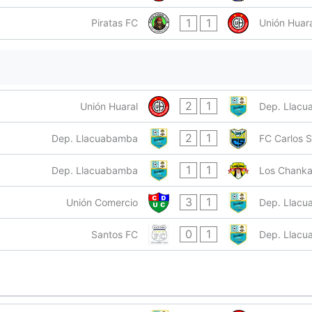
1
1
Piratas FC
Unión Huara
2
1
Unión Huaral
Dep. Llac
2
1
Dep. Llacuabamba
FC Carlos S
1
1
Dep. Llacuabamba
Los Chank
3
1
Unión Comercio
Dep. Llac
0
1
Santos FC
Dep. Llac