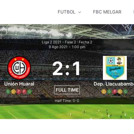
FUTBOL
FBC MELGAR
Liga 2 2021 - Fase 2
Fecha 2
|
9 Ago 2021
-
1:00 pm
2
:
1
Unión Huaral
Dep. Llacuabamb
FULL TIME
G
E
P
P
G
E
G
P
E
G
Half Time: 0-0