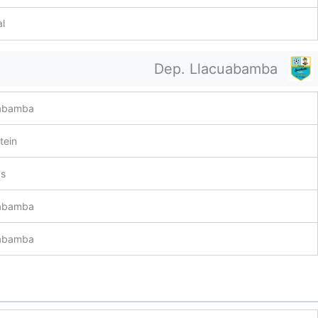
l
Dep. Llacuabamba
uabamba
tein
as
uabamba
uabamba