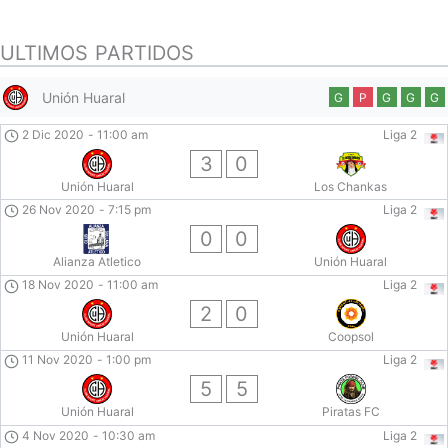
ULTIMOS PARTIDOS
Unión Huaral
G
P
G
G
G
2 Dic 2020
-
11:00 am
Liga 2
3
0
Unión Huaral
Los Chankas
26 Nov 2020
-
7:15 pm
Liga 2
0
0
Alianza Atletico
Unión Huaral
18 Nov 2020
-
11:00 am
Liga 2
2
0
Unión Huaral
Coopsol
11 Nov 2020
-
1:00 pm
Liga 2
5
5
Unión Huaral
Piratas FC
4 Nov 2020
-
10:30 am
Liga 2