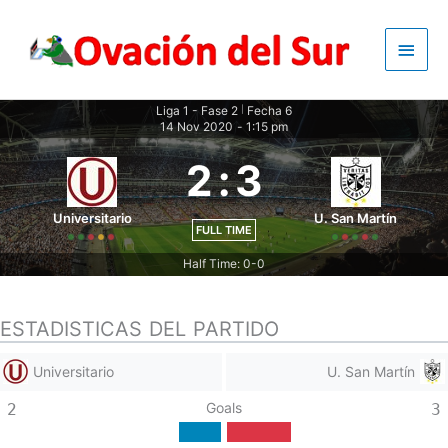
Skip
to
Main
content
Men
Liga 1 - Fase 2
Fecha 6
|
14 Nov 2020
-
1:15 pm
2
:
3
Universitario
U. San Martín
FULL TIME
Half Time: 0-0
ESTADISTICAS DEL PARTIDO
Universitario
U. San Martín
Goals
2
3