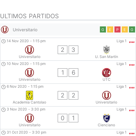
ULTIMOS PARTIDOS
Universitario
G
E
P
E
G
14 Nov 2020
-
1:15 pm
Liga 1
2
3
Universitario
U. San Martín
10 Nov 2020
-
1:15 pm
Liga 1
1
6
Universitario
UTC
6 Nov 2020
-
1:15 pm
Liga 1
2
2
Academia Cantolao
Universitario
3 Nov 2020
-
3:30 pm
Liga 1
0
1
Universitario
Cienciano
31 Oct 2020
-
3:30 pm
Liga 1