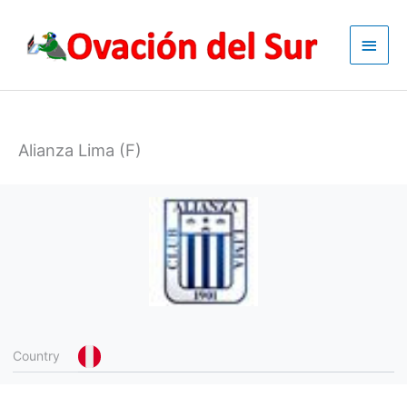
Skip
to
Main
content
Men
Alianza Lima (F)
Country