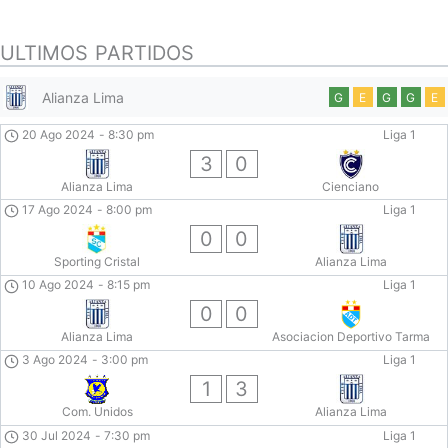
ULTIMOS PARTIDOS
Alianza Lima
G
E
G
G
E
20 Ago 2024
-
8:30 pm
Liga 1
3
0
Alianza Lima
Cienciano
17 Ago 2024
-
8:00 pm
Liga 1
0
0
Sporting Cristal
Alianza Lima
10 Ago 2024
-
8:15 pm
Liga 1
0
0
Alianza Lima
Asociacion Deportivo Tarma
3 Ago 2024
-
3:00 pm
Liga 1
1
3
Com. Unidos
Alianza Lima
30 Jul 2024
-
7:30 pm
Liga 1