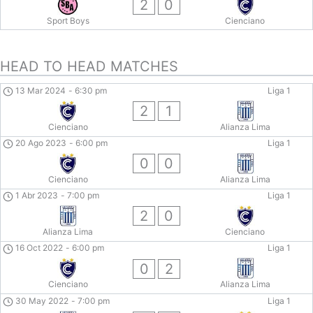
2
0
Sport Boys
Cienciano
HEAD TO HEAD MATCHES
13 Mar 2024
-
6:30 pm
Liga 1
2
1
Cienciano
Alianza Lima
20 Ago 2023
-
6:00 pm
Liga 1
0
0
Cienciano
Alianza Lima
1 Abr 2023
-
7:00 pm
Liga 1
2
0
Alianza Lima
Cienciano
16 Oct 2022
-
6:00 pm
Liga 1
0
2
Cienciano
Alianza Lima
30 May 2022
-
7:00 pm
Liga 1