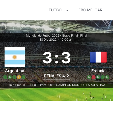
FUTBOL
FBC MELGAR
Mundial de Futbol 2022 - Etapa Final
Final
|
18 Dic 2022
-
10:00 am
3
:
3
Argentina
Francia
PENALES 4-2
G
G
G
E
G
G
P
G
G
G
Half Time: 0-0
Full Time: 0-0
CAMPEON MUNDIAL: ARGENTINA
|
|