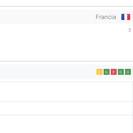
Francia
3
E
G
P
G
G