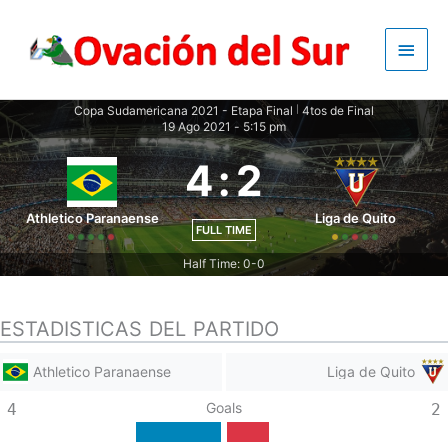
Skip
to
Main
content
Men
Copa Sudamericana 2021 - Etapa Final
4tos de Final
|
19 Ago 2021
-
5:15 pm
4
:
2
Athletico Paranaense
Liga de Quito
FULL TIME
Half Time: 0-0
ESTADISTICAS DEL PARTIDO
Athletico Paranaense
Liga de Quito
Goals
4
2