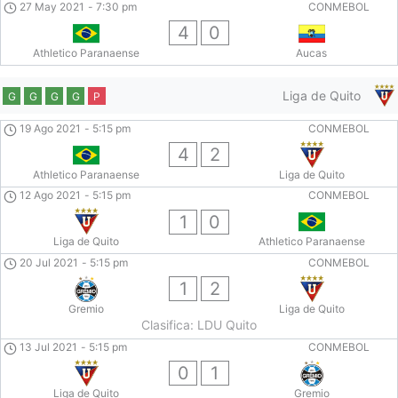
27 May 2021
-
7:30 pm
CONMEBOL
4
0
Athletico Paranaense
Aucas
Liga de Quito
G
G
G
G
P
19 Ago 2021
-
5:15 pm
CONMEBOL
4
2
Athletico Paranaense
Liga de Quito
12 Ago 2021
-
5:15 pm
CONMEBOL
1
0
Liga de Quito
Athletico Paranaense
20 Jul 2021
-
5:15 pm
CONMEBOL
1
2
Gremio
Liga de Quito
Clasifica: LDU Quito
13 Jul 2021
-
5:15 pm
CONMEBOL
0
1
Liga de Quito
Gremio