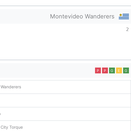
Montevideo Wanderers
2
P
P
G
E
G
 Wanderers
o
City Torque