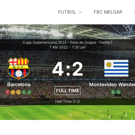
FUTBOL
FBC MELGAR
Copa Sudamericana 2022 - Fase de Grupos
Fecha 1
|
7 Abr 2022
-
7:30 pm
4
:
2
Barcelona
Montevideo Wande
FULL TIME
P
E
E
G
G
G
G
Half Time: 0-0