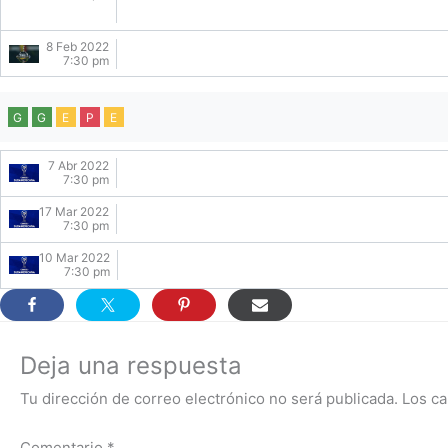
8 Feb 2022
7:30 pm
G
G
E
P
E
7 Abr 2022
7:30 pm
17 Mar 2022
7:30 pm
10 Mar 2022
7:30 pm
Deja una respuesta
Tu dirección de correo electrónico no será publicada.
Los ca
Comentario
*