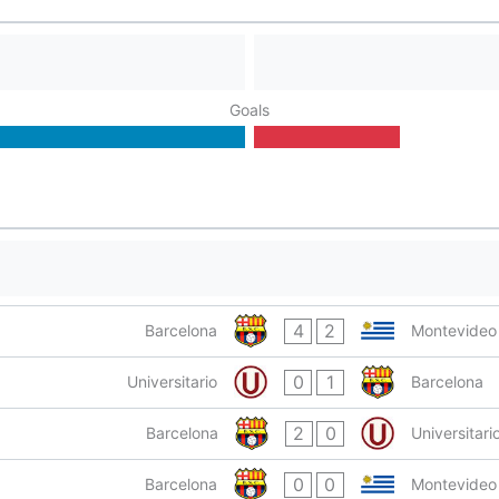
Goals
4
2
Barcelona
Montevideo
0
1
Universitario
Barcelona
2
0
Barcelona
Universitari
0
0
Barcelona
Montevideo 