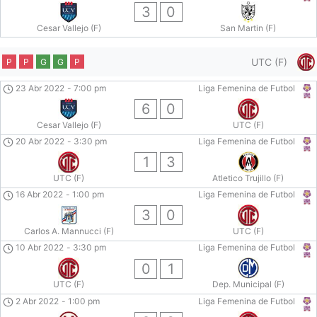
3
0
Cesar Vallejo (F)
San Martin (F)
UTC (F)
P
P
G
G
P
23 Abr 2022
-
7:00 pm
Liga Femenina de Futbol
6
0
Cesar Vallejo (F)
UTC (F)
20 Abr 2022
-
3:30 pm
Liga Femenina de Futbol
1
3
UTC (F)
Atletico Trujillo (F)
16 Abr 2022
-
1:00 pm
Liga Femenina de Futbol
3
0
Carlos A. Mannucci (F)
UTC (F)
10 Abr 2022
-
3:30 pm
Liga Femenina de Futbol
0
1
UTC (F)
Dep. Municipal (F)
2 Abr 2022
-
1:00 pm
Liga Femenina de Futbol