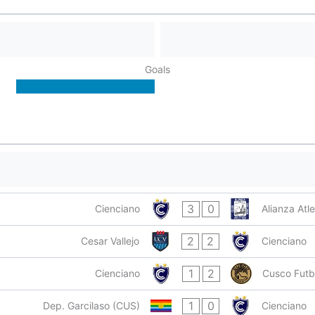
Goals
3
0
Cienciano
Alianza Atle
2
2
Cesar Vallejo
Cienciano
1
2
Cienciano
Cusco Futb
1
0
Dep. Garcilaso (CUS)
Cienciano