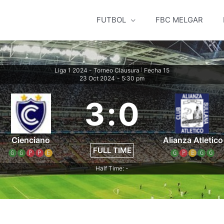
FUTBOL
FBC MELGAR
Liga 1 2024 - Torneo Clausura
Fecha 15
|
23 Oct 2024
-
5:30 pm
3
:
0
Cienciano
Alianza Atletico
FULL TIME
G
G
P
P
E
G
P
E
G
G
Half Time: -