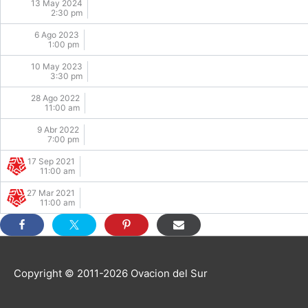
13 May 2024
2:30 pm
6 Ago 2023
1:00 pm
10 May 2023
3:30 pm
28 Ago 2022
11:00 am
9 Abr 2022
7:00 pm
17 Sep 2021
11:00 am
27 Mar 2021
11:00 am
Copyright © 2011-2026
Ovacion del Sur