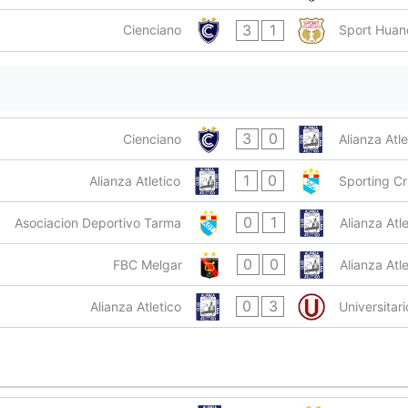
3
1
Cienciano
Sport Hua
3
0
Cienciano
Alianza Atle
1
0
Alianza Atletico
Sporting Cri
0
1
Asociacion Deportivo Tarma
Alianza Atle
0
0
FBC Melgar
Alianza Atl
0
3
Alianza Atletico
Universitari