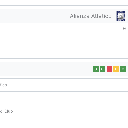
Alianza Atletico
0
G
G
P
E
G
tico
ol Club