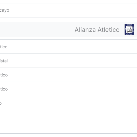
ncayo
Alianza Atletico
tico
stal
tico
etico
o