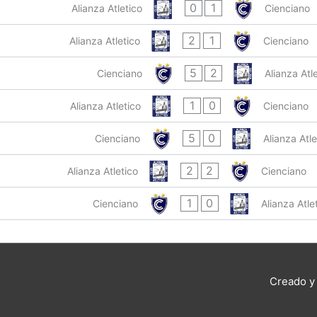
0
1
Alianza Atletico
Cienciano
2
1
Alianza Atletico
Cienciano
5
2
Cienciano
Alianza Atl
1
0
Alianza Atletico
Cienciano
5
0
Cienciano
Alianza Atle
2
2
Alianza Atletico
Cienciano
1
0
Cienciano
Alianza Atle
Creado y 