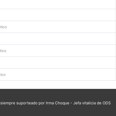
etico
tico
tico
siempre suporteado por Irma Choque - Jefa vitalicia de ODS