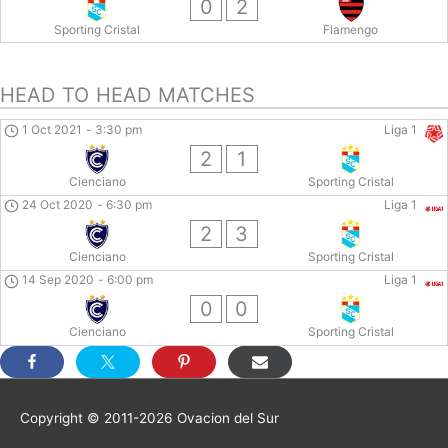
0
2
Sporting Cristal
Flamengo
HEAD TO HEAD MATCHES
1 Oct 2021
-
3:30 pm
Liga 1
2
1
Cienciano
Sporting Cristal
24 Oct 2020
-
6:30 pm
Liga 1
2
3
Cienciano
Sporting Cristal
14 Sep 2020
-
6:00 pm
Liga 1
0
0
Cienciano
Sporting Cristal
Copyright © 2011-2026
Ovacion del Sur