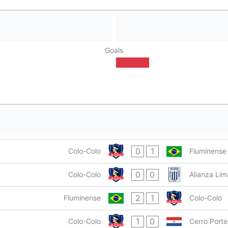
Goals
0
1
Colo-Colo
Fluminense
0
0
Colo-Colo
Alianza Lim
2
1
Fluminense
Colo-Colo
1
0
Colo-Colo
Cerro Port