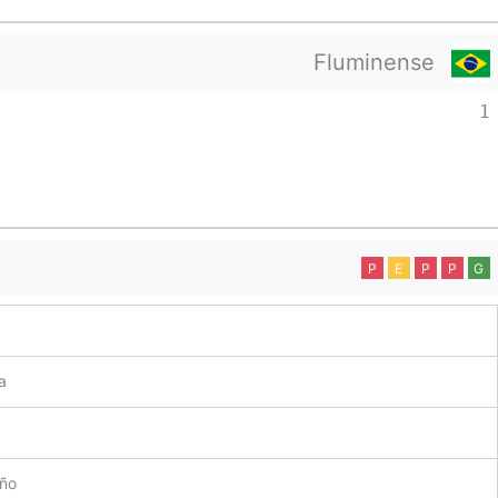
Fluminense
1
P
E
P
P
G
a
eño