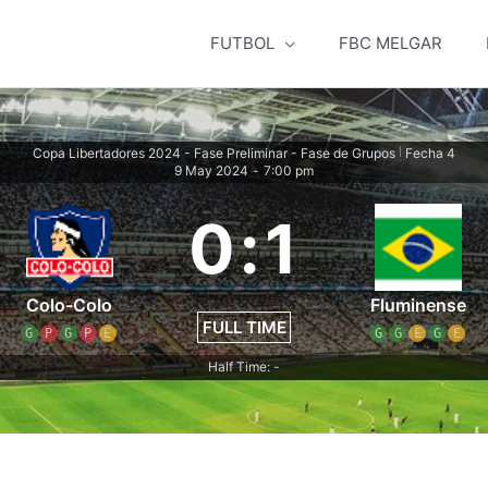
FUTBOL
FBC MELGAR
Copa Libertadores 2024 - Fase Preliminar - Fase de Grupos
Fecha 4
|
9 May 2024
-
7:00 pm
0
:
1
Colo-Colo
Fluminense
FULL TIME
G
P
G
P
E
G
G
E
G
E
Half Time: -