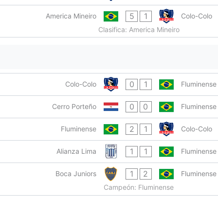
5
1
America Mineiro
Colo-Colo
Clasifica: America Mineiro
0
1
Colo-Colo
Fluminense
0
0
Cerro Porteño
Fluminense
2
1
Fluminense
Colo-Colo
1
1
Alianza Lima
Fluminense
1
2
Boca Juniors
Fluminense
Campeón: Fluminense