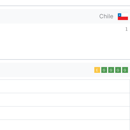
Chile
1
E
G
G
G
G