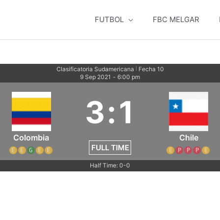
FUTBOL
FBC MELGAR
Clasificatoria Sudamericana
Fecha 10
|
9 Sep 2021
-
6:00 pm
3
:
1
Colombia
Chile
FULL TIME
E
E
G
E
E
E
P
P
P
E
Half Time: 0-0