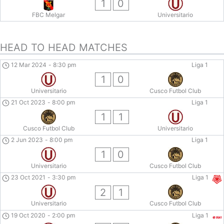
1
0
FBC Melgar
Universitario
HEAD TO HEAD MATCHES
12 Mar 2024
-
8:30 pm
Liga 1
1
0
Universitario
Cusco Futbol Club
21 Oct 2023
-
8:00 pm
Liga 1
1
1
Cusco Futbol Club
Universitario
2 Jun 2023
-
8:00 pm
Liga 1
1
0
Universitario
Cusco Futbol Club
23 Oct 2021
-
3:30 pm
Liga 1
2
1
Universitario
Cusco Futbol Club
19 Oct 2020
-
2:00 pm
Liga 1