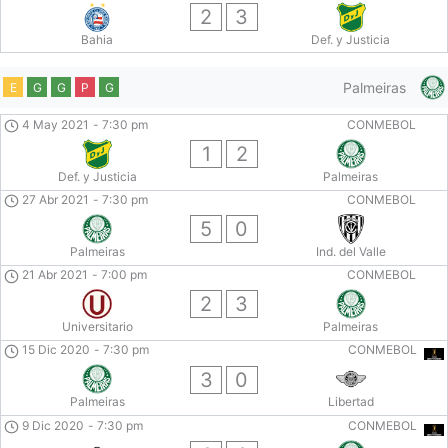
2
3
Bahia
Def. y Justicia
Palmeiras
E
G
G
P
G
4 May 2021
-
7:30 pm
CONMEBOL
1
2
Def. y Justicia
Palmeiras
27 Abr 2021
-
7:30 pm
CONMEBOL
5
0
Palmeiras
Ind. del Valle
21 Abr 2021
-
7:00 pm
CONMEBOL
2
3
Universitario
Palmeiras
15 Dic 2020
-
7:30 pm
CONMEBOL
3
0
Palmeiras
Libertad
9 Dic 2020
-
7:30 pm
CONMEBOL