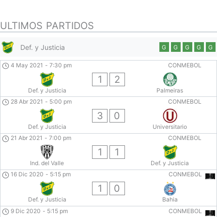
ULTIMOS PARTIDOS
Def. y Justicia
G
G
G
G
G
4 May 2021
-
7:30 pm
CONMEBOL
1
2
Def. y Justicia
Palmeiras
28 Abr 2021
-
5:00 pm
CONMEBOL
3
0
Def. y Justicia
Universitario
21 Abr 2021
-
7:00 pm
CONMEBOL
1
1
Ind. del Valle
Def. y Justicia
16 Dic 2020
-
5:15 pm
CONMEBOL
1
0
Def. y Justicia
Bahia
9 Dic 2020
-
5:15 pm
CONMEBOL