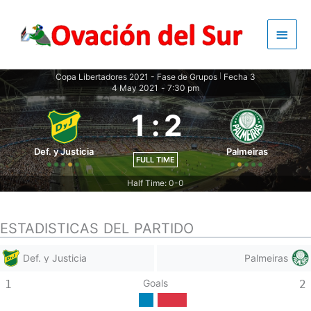
Skip
to
Main
content
Men
Copa Libertadores 2021 - Fase de Grupos
Fecha 3
|
4 May 2021
-
7:30 pm
1
:
2
Def. y Justicia
Palmeiras
FULL TIME
Half Time: 0-0
ESTADISTICAS DEL PARTIDO
Def. y Justicia
Palmeiras
Goals
1
2