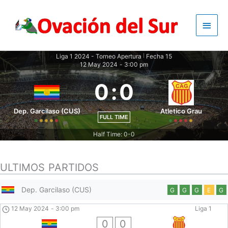
Skip
to
Main
content
Men
Liga 1 2024 - Torneo Apertura
Fecha 15
|
12 May 2024
-
3:00 pm
0
:
0
Dep. Garcilaso (CUS)
Atletico Grau
FULL TIME
Half Time: 0-0
ULTIMOS PARTIDOS
Dep. Garcilaso (CUS)
G
G
G
E
G
12 May 2024
-
3:00 pm
Liga 1
0
0