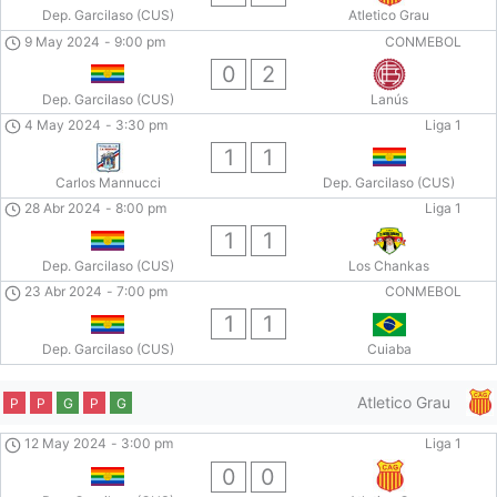
Dep. Garcilaso (CUS)
Atletico Grau
9 May 2024
-
9:00 pm
CONMEBOL
0
2
Dep. Garcilaso (CUS)
Lanús
4 May 2024
-
3:30 pm
Liga 1
1
1
Carlos Mannucci
Dep. Garcilaso (CUS)
28 Abr 2024
-
8:00 pm
Liga 1
1
1
Dep. Garcilaso (CUS)
Los Chankas
23 Abr 2024
-
7:00 pm
CONMEBOL
1
1
Dep. Garcilaso (CUS)
Cuiaba
Atletico Grau
P
P
G
P
G
12 May 2024
-
3:00 pm
Liga 1
0
0