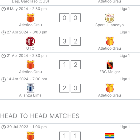
Dep. Garcilaso (CUS)
Atletico Grau
6 May 2024
-
2:30 pm
Liga 1
0
0
Atletico Grau
Sport Huancayo
27 Abr 2024
-
3:00 pm
Liga 1
3
2
UTC
Atletico Grau
21 Abr 2024
-
2:30 pm
Liga 1
1
2
Atletico Grau
FBC Melgar
14 Abr 2024
-
7:30 pm
Liga 1
2
0
Alianza Lima
Atletico Grau
HEAD TO HEAD MATCHES
30 Jul 2023
-
1:00 pm
Liga 1
1
1