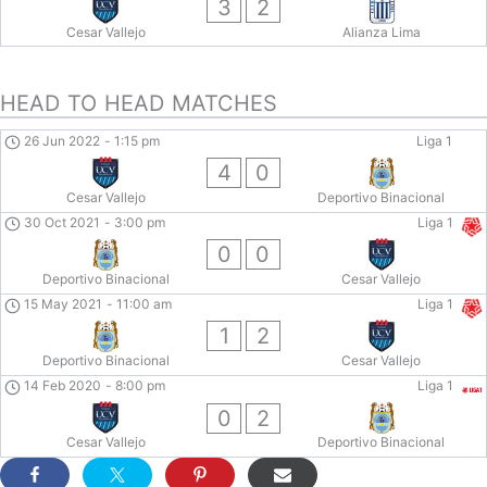
3
2
Cesar Vallejo
Alianza Lima
HEAD TO HEAD MATCHES
26 Jun 2022
-
1:15 pm
Liga 1
4
0
Cesar Vallejo
Deportivo Binacional
30 Oct 2021
-
3:00 pm
Liga 1
0
0
Deportivo Binacional
Cesar Vallejo
15 May 2021
-
11:00 am
Liga 1
1
2
Deportivo Binacional
Cesar Vallejo
14 Feb 2020
-
8:00 pm
Liga 1
0
2
Cesar Vallejo
Deportivo Binacional