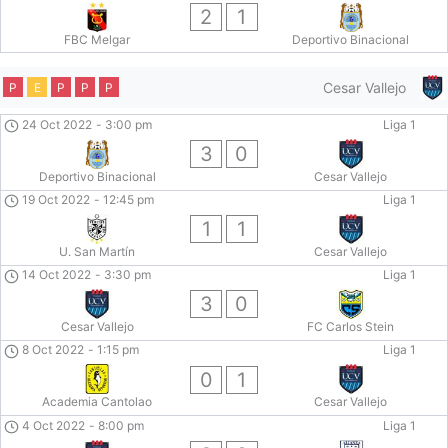
2
1
FBC Melgar
Deportivo Binacional
Cesar Vallejo
P
E
P
P
P
24 Oct 2022
-
3:00 pm
Liga 1
3
0
Deportivo Binacional
Cesar Vallejo
19 Oct 2022
-
12:45 pm
Liga 1
1
1
U. San Martín
Cesar Vallejo
14 Oct 2022
-
3:30 pm
Liga 1
3
0
Cesar Vallejo
FC Carlos Stein
8 Oct 2022
-
1:15 pm
Liga 1
0
1
Academia Cantolao
Cesar Vallejo
4 Oct 2022
-
8:00 pm
Liga 1