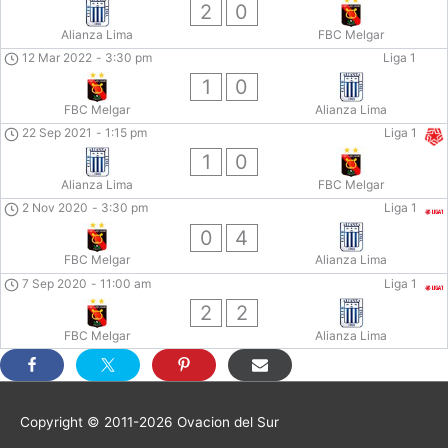
2
0
Alianza Lima
FBC Melgar
12 Mar 2022
-
3:30 pm
Liga 1
1
0
FBC Melgar
Alianza Lima
22 Sep 2021
-
1:15 pm
Liga 1
1
0
Alianza Lima
FBC Melgar
2 Nov 2020
-
3:30 pm
Liga 1
0
4
FBC Melgar
Alianza Lima
7 Sep 2020
-
11:00 am
Liga 1
2
2
FBC Melgar
Alianza Lima
Copyright © 2011-2026
Ovacion del Sur