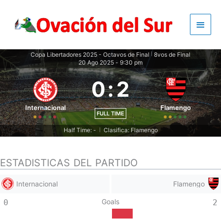
Skip
to
Main
content
Men
Copa Libertadores 2025 - Octavos de Final
8vos de Final
|
20 Ago 2025
-
9:30 pm
0
:
2
Internacional
Flamengo
FULL TIME
Half Time: -
Clasifica: Flamengo
|
ESTADISTICAS DEL PARTIDO
Internacional
Flamengo
Goals
0
2