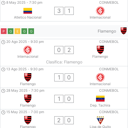
8 May 2025
-
7:30 pm
CONMEBOL
3
1
Atletico Nacional
Internacional
Flamengo
P
G
E
G
G
20 Ago 2025
-
9:30 pm
CONMEBOL
0
2
Internacional
Flamengo
Clasifica: Flamengo
13 Ago 2025
-
9:30 pm
CONMEBOL
1
0
Flamengo
Internacional
28 May 2025
-
7:30 pm
CONMEBOL
1
0
Flamengo
Dep. Tachira
15 May 2025
-
7:30 pm
CONMEBOL
2
0
Flamengo
Liga de Quito