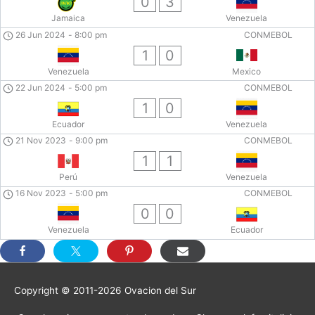
0
3
Jamaica
Venezuela
26 Jun 2024
-
8:00 pm
CONMEBOL
1
0
Venezuela
Mexico
22 Jun 2024
-
5:00 pm
CONMEBOL
1
0
Ecuador
Venezuela
21 Nov 2023
-
9:00 pm
CONMEBOL
1
1
Perú
Venezuela
16 Nov 2023
-
5:00 pm
CONMEBOL
0
0
Venezuela
Ecuador
Copyright © 2011-2026
Ovacion del Sur