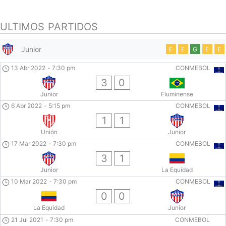
ULTIMOS PARTIDOS
Junior
E
E
G
E
E
13 Abr 2022
-
7:30 pm
CONMEBOL
3
0
Junior
Fluminense
6 Abr 2022
-
5:15 pm
CONMEBOL
1
1
Unión
Junior
17 Mar 2022
-
7:30 pm
CONMEBOL
3
1
Junior
La Equidad
10 Mar 2022
-
7:30 pm
CONMEBOL
0
0
La Equidad
Junior
21 Jul 2021
-
7:30 pm
CONMEBOL