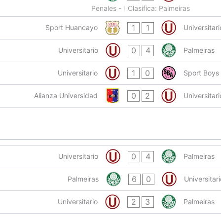
Penales -
Clasifica: Palmeiras
1
1
Sport Huancayo
Universitari
0
4
Universitario
Palmeiras
1
0
Universitario
Sport Boys
0
2
Alianza Universidad
Universitari
0
4
Universitario
Palmeiras
6
0
Palmeiras
Universitar
2
3
Universitario
Palmeiras