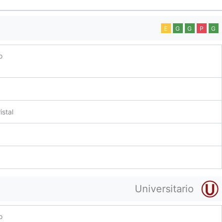
E
G
G
P
G
o
istal
Universitario
o