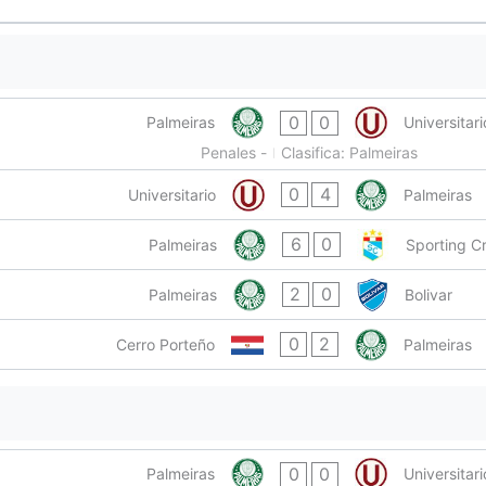
0
0
Palmeiras
Universitari
Penales -
Clasifica: Palmeiras
0
4
Universitario
Palmeiras
6
0
Palmeiras
Sporting Cr
2
0
Palmeiras
Bolivar
0
2
Cerro Porteño
Palmeiras
0
0
Palmeiras
Universitari