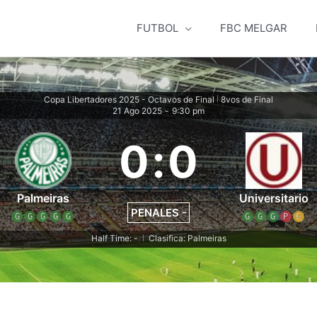
FUTBOL
FBC MELGAR
Copa Libertadores 2025 - Octavos de Final
8vos de Final
|
21 Ago 2025
-
9:30 pm
0
:
0
Palmeiras
Universitario
PENALES -
G
G
G
G
G
G
G
G
P
E
Half Time: -
Clasifica: Palmeiras
|