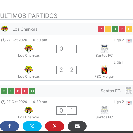
ULTIMOS PARTIDOS
Los Chankas
P
E
G
P
E
27 Oct 2020
-
10:30 am
Liga 2
0
1
Los Chankas
Santos FC
Liga 1
2
2
Los Chankas
FBC Melgar
Santos FC
G
G
P
P
G
27 Oct 2020
-
10:30 am
Liga 2
0
1
Los Chankas
Santos FC