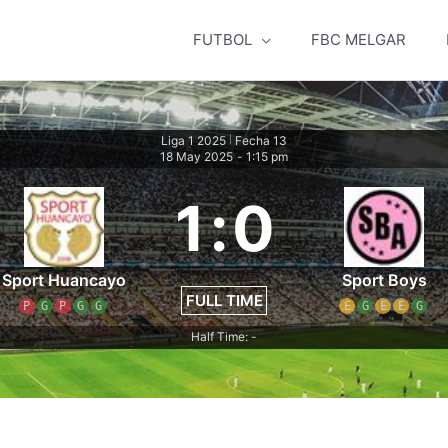
FUTBOL
FBC MELGAR
Liga 1 2025
Fecha 13
|
18 May 2025
-
1:15 pm
1
:
0
Sport Huancayo
Sport Boys
FULL TIME
P
G
P
G
G
E
G
E
E
G
Half Time: -