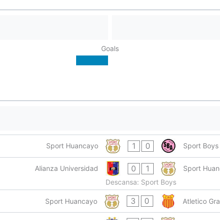
Goals
1
0
Sport Huancayo
Sport Boys
0
1
Alianza Universidad
Sport Hua
Descansa: Sport Boys
3
0
Sport Huancayo
Atletico Gr