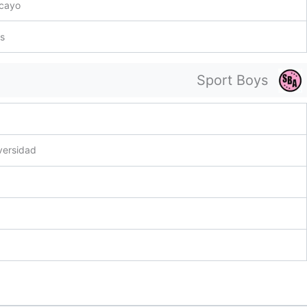
cayo
s
Sport Boys
versidad