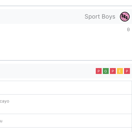
Sport Boys
0
P
G
P
E
P
ncayo
au