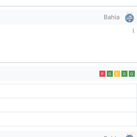
Bahia
1
P
G
E
G
G