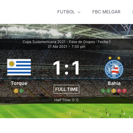
FUTBOL
FBC MELGAR
Copa Sudamericana 2021 - Fase de Grupos
Fecha 1
|
21 Abr 2021
-
7:30 pm
1
:
1
Torque
Bahia
FULL TIME
E
G
G
G
E
P
P
Half Time: 0-0