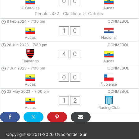
0
0
U. Catolica
Aucas
Penales 4-2
Clasifica: U. Catolica
8 Feb 2024
-
7:30 pm
CONMEBOL
1
0
Aucas
Nacional
28 Jun 2023
-
7:30 pm
CONMEBOL
4
0
Flamengo
Aucas
7 Jun 2023
-
7:00 pm
CONMEBOL
0
0
Aucas
Ñublense
23 May 2023
-
7:00 pm
CONMEBOL
1
2
Aucas
Racing Club
Copyright © 2011-2026
Ovacion del Sur