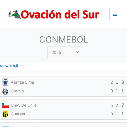
Skip
to
Main
content
Men
CONMEBOL
show in full screen
Alianza Lima
3
2
1
1
Gremio
0
1
Univ. De Chile
7
5
2
1
Guaraní
0
1