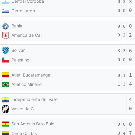
Central Cordoba
3
0
3
0
Cerro Largo
0
0
Bahia
0
0
0
2
America de Cali
0
2
Bolivar
6
3
3
0
Palestino
0
0
Atlet. Bucaramanga
1
0
1
4
Atletico Mineiro
1
3
Independiente del Valle
4
0
Vasco da G.
San Antonio Bulo Bulo
0
0
0
7
Once Caldas
3
4