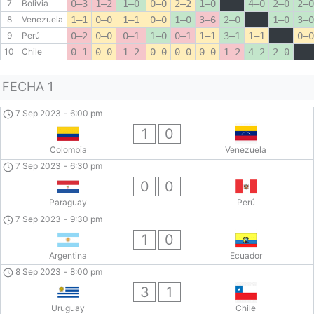
7
Bolivia
0–3
1–2
1–0
0–0
2–2
1–0
4–0
2–0
2–0
8
Venezuela
1–1
0–0
1–1
0–0
1–0
3–6
2–0
1–0
3–0
9
Perú
0–2
0–0
0–1
1–0
0–1
1–1
3–1
1–1
0–0
10
Chile
0–1
0–0
1–2
0–0
0–0
0–0
1–2
4–2
2–0
FECHA 1
7 Sep 2023
-
6:00 pm
1
0
Colombia
Venezuela
7 Sep 2023
-
6:30 pm
0
0
Paraguay
Perú
7 Sep 2023
-
9:30 pm
1
0
Argentina
Ecuador
8 Sep 2023
-
8:00 pm
3
1
Uruguay
Chile