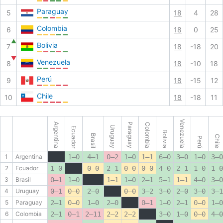
Paraguay
5
18
4
28
Colombia
6
18
0
25
▲
Bolivia
7
18
-18
20
▼
Venezuela
8
18
-10
18
Perú
9
18
-15
12
Chile
10
18
-18
11
Venezuela
Argentina
Paraguay
Colombia
Uruguay
Ecuador
Bolivia
Brasil
Chile
Perú
1
Argentina
1–0
4–1
0–2
1–0
1–1
6–0
3–0
1–0
3–0
2
Ecuador
1–0
0–0
2–1
0–0
0–0
4–0
2–1
1–0
1–0
3
Brasil
0–1
1–0
1–1
1–0
2–1
5–1
1–1
4–0
3–0
4
Uruguay
0–1
0–0
2–0
0–0
3–2
3–0
2–0
3–0
3–1
5
Paraguay
2–1
0–0
1–0
2–0
0–1
1–0
2–1
0–0
1–0
6
Colombia
2–1
0–1
2–11
2–2
2–2
3–0
1–0
0–0
4–0