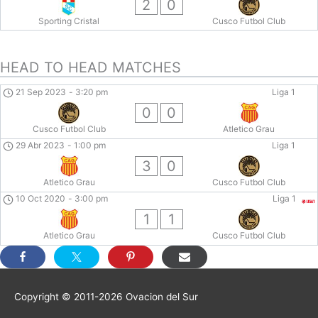
2
0
Sporting Cristal
Cusco Futbol Club
HEAD TO HEAD MATCHES
21 Sep 2023
-
3:20 pm
Liga 1
0
0
Cusco Futbol Club
Atletico Grau
29 Abr 2023
-
1:00 pm
Liga 1
3
0
Atletico Grau
Cusco Futbol Club
10 Oct 2020
-
3:00 pm
Liga 1
1
1
Atletico Grau
Cusco Futbol Club
Copyright © 2011-2026
Ovacion del Sur