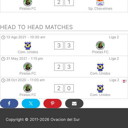
2
1
Piratas FC
Sp. Chavelines
HEAD TO HEAD MATCHES
13 Ago 2021
-
10:30 am
Liga 2
3
3
Com. Unidos
Piratas FC
31 May 2021
-
1:15 pm
Liga 2
2
3
Piratas FC
Com. Unidos
28 Oct 2020
-
11:00 am
Liga 2
2
0
Piratas FC
Com. Unidos
Copyright © 2011-2026
Ovacion del Sur