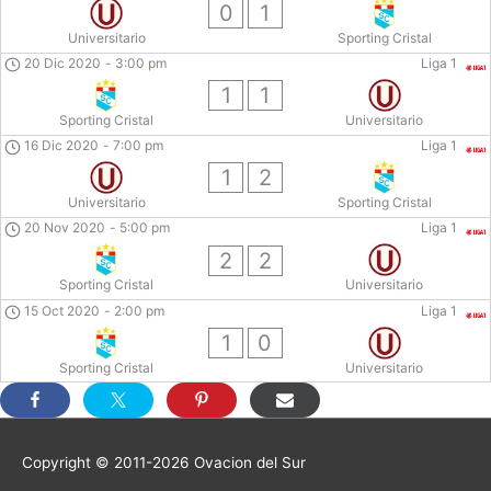
0
1
Universitario
Sporting Cristal
20 Dic 2020
-
3:00 pm
Liga 1
1
1
Sporting Cristal
Universitario
16 Dic 2020
-
7:00 pm
Liga 1
1
2
Universitario
Sporting Cristal
20 Nov 2020
-
5:00 pm
Liga 1
2
2
Sporting Cristal
Universitario
15 Oct 2020
-
2:00 pm
Liga 1
1
0
Sporting Cristal
Universitario
Copyright © 2011-2026
Ovacion del Sur