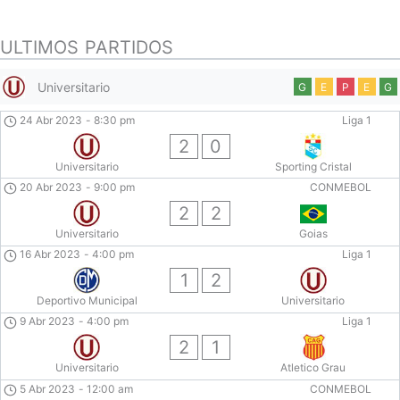
ULTIMOS PARTIDOS
Universitario
G
E
P
E
G
24 Abr 2023
-
8:30 pm
Liga 1
2
0
Universitario
Sporting Cristal
20 Abr 2023
-
9:00 pm
CONMEBOL
2
2
Universitario
Goias
16 Abr 2023
-
4:00 pm
Liga 1
1
2
Deportivo Municipal
Universitario
9 Abr 2023
-
4:00 pm
Liga 1
2
1
Universitario
Atletico Grau
5 Abr 2023
-
12:00 am
CONMEBOL