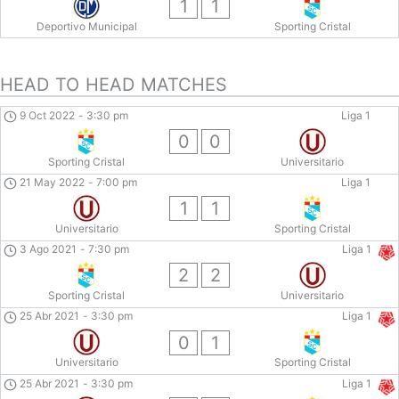
1
1
Deportivo Municipal
Sporting Cristal
HEAD TO HEAD MATCHES
9 Oct 2022
-
3:30 pm
Liga 1
0
0
Sporting Cristal
Universitario
21 May 2022
-
7:00 pm
Liga 1
1
1
Universitario
Sporting Cristal
3 Ago 2021
-
7:30 pm
Liga 1
2
2
Sporting Cristal
Universitario
25 Abr 2021
-
3:30 pm
Liga 1
0
1
Universitario
Sporting Cristal
25 Abr 2021
-
3:30 pm
Liga 1