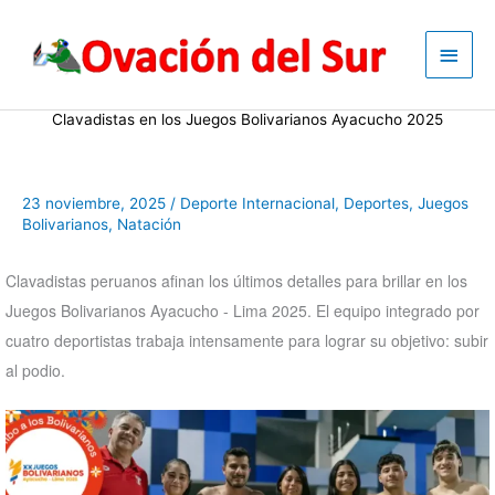
Skip
to
Main
content
Men
Clavadistas en los Juegos Bolivarianos Ayacucho 2025
23 noviembre, 2025
/
Deporte Internacional
,
Deportes
,
Juegos
Bolivarianos
,
Natación
Clavadistas peruanos afinan los últimos detalles para brillar en los
Juegos Bolivarianos Ayacucho - Lima 2025. El equipo integrado por
cuatro deportistas trabaja intensamente para lograr su objetivo: subir
al podio.